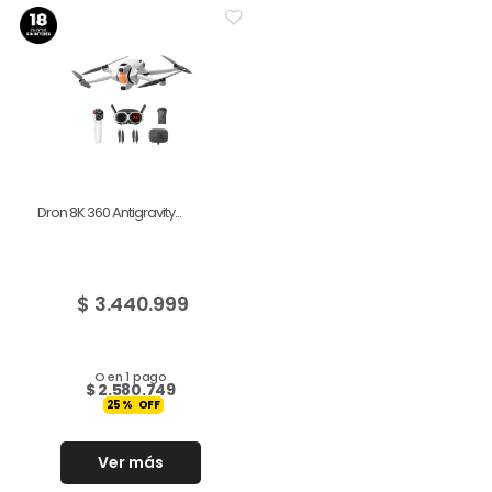
Dron 8K 360 Antigravity...
$
3.440.999
O en 1 pago
$
2.580.749
25
%
Ver más