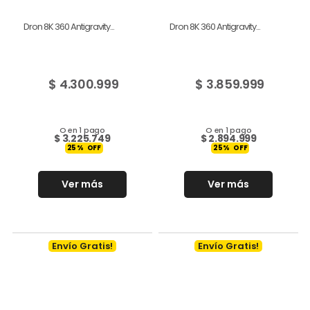
Dron 8K 360 Antigravity...
Dron 8K 360 Antigravity...
$
4.300.999
$
3.859.999
O en 1 pago
O en 1 pago
$
3.225.749
$
2.894.999
25
%
25
%
Ver más
Ver más
Envío Gratis!
Envío Gratis!